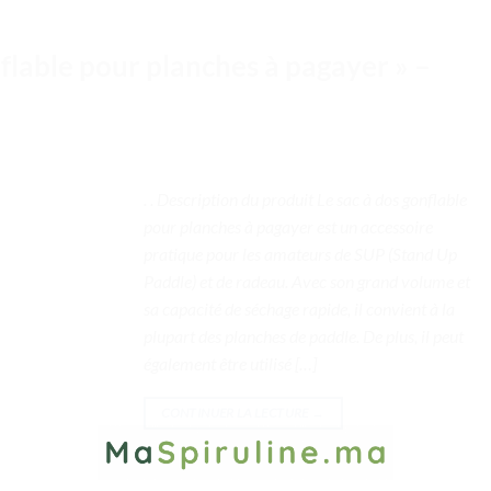
flable pour planches à pagayer » –
. . Description du produit Le sac à dos gonflable
pour planches à pagayer est un accessoire
pratique pour les amateurs de SUP (Stand Up
Paddle) et de radeau. Avec son grand volume et
sa capacité de séchage rapide, il convient à la
plupart des planches de paddle. De plus, il peut
également être utilisé […]
CONTINUER LA LECTURE
→