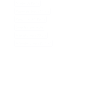
Montre De Peche
Pigeon Electrique Chasse
Remorque Velo Peche
Sirop Teisseire Peche
Trépied Chasse 80 Cm
Télémètre Chasse Bushnell