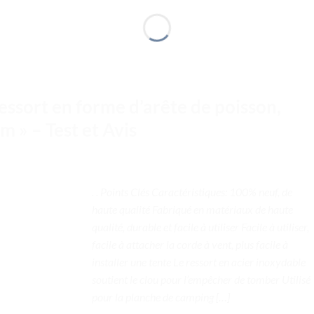
ressort en forme d’arête de poisson,
m » – Test et Avis
. . Points Clés Caractéristiques: 100% neuf, de
haute qualité Fabriqué en matériaux de haute
qualité, durable et facile à utiliser Facile à utiliser,
facile à attacher la corde à vent, plus facile à
installer une tente Le ressort en acier inoxydable
soutient le clou pour l’empêcher de tomber Utilisé
pour la planche de camping […]