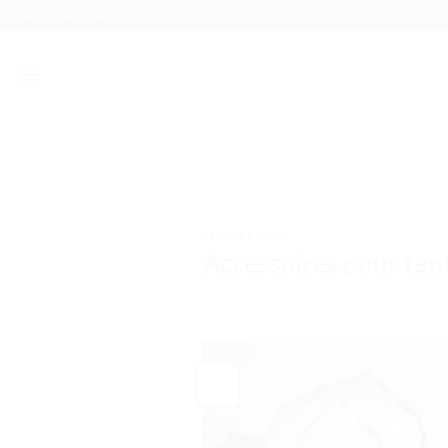
Passer
contact@maspiruline.ma
au
contenu
TESTS ET AVIS
Accessoires pour tent