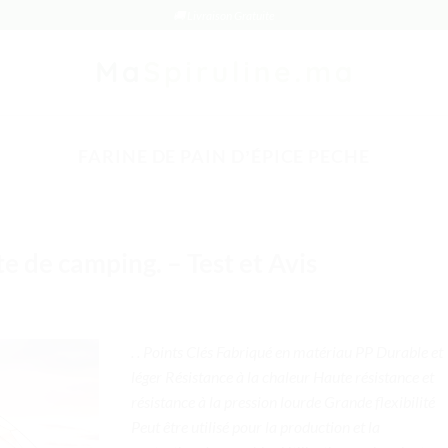
🚚 Livraison Gratuite
FARINE DE PAIN DʼÉPICE PECHE
e de camping. – Test et Avis
. . Points Clés Fabriqué en matériau PP Durable et
léger Résistance à la chaleur Haute résistance et
résistance à la pression lourde Grande flexibilité
Peut être utilisé pour la production et la