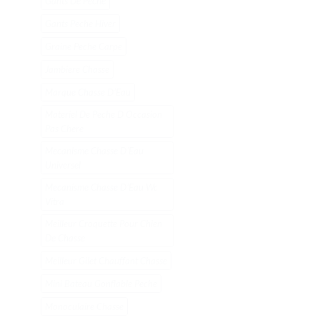
Gants De Peche
Gants Peche Hiver
Graine Peche Carpe
Jambiere Chasse
Marque Chasse DʼEau
Materiel De Peche D Occasion
Pas Chere
Mecanisme Chasse DʼEau
Universel
Mecanisme Chasse DʼEau Wc
Vitra
Meilleur Croquette Pour Chien
De Chasse
Meilleur Gilet Chauffant Chasse
Mini Bateau Gonflable Peche
Monoculaire Chasse