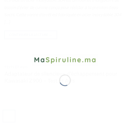
bassin d’évier de cuisine conçu pour résister à la pression d’eau
Sochi. Cette vanne d’arrêt est fabriquée en acier inoxydable 304
[…]
CONTINUER LA LECTURE
→
TESTS ET AVIS
Adaptateur de silencieux d’échappement pour
Kawasaki Z900 – Test et Avis