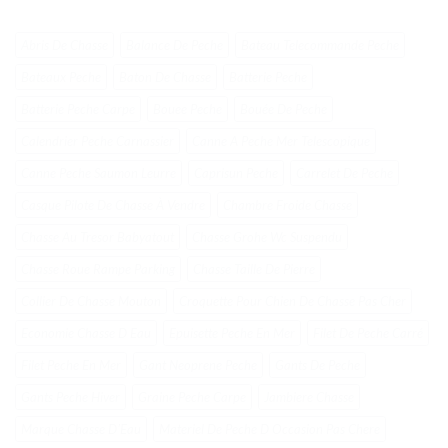
Abris De Chasse
Balance De Peche
Bateau Telecommande Peche
Bateaux Peche
Baton De Chasse
Batterie Peche
Batterie Peche Carpe
Bouee Peche
Bouée De Peche
Calendrier Peche Carnassier
Canne A Peche Mer Telescopique
Canne Peche Saumon Leurre
Caprisun Peche
Carrelet De Peche
Casque Pilote De Chasse À Vendre
Chambre Froide Chasse
Chasse Au Tresor Babyatout
Chasse Grohe Wc Suspendu
Chasse Roue Rampe Parking
Chasse Taille De Pierre
Collier De Chasse Mouton
Croquette Pour Chien De Chasse Pas Cher
Economie Chasse D Eau
Epuisette Peche En Mer
Filet De Peche Carré
Filet Peche En Mer
Gant Neoprene Peche
Gants De Peche
Gants Peche Hiver
Graine Peche Carpe
Jambiere Chasse
Marque Chasse DʼEau
Materiel De Peche D Occasion Pas Chere