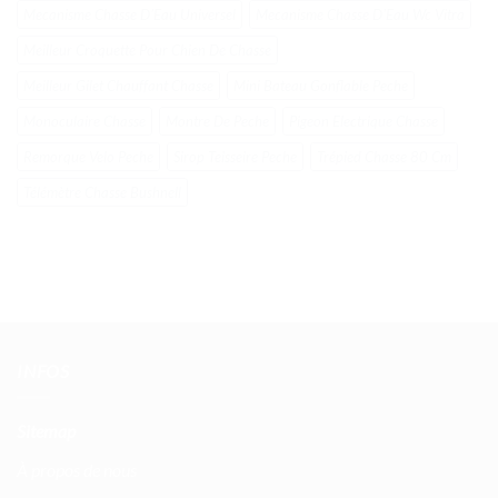
Mecanisme Chasse DʼEau Universel
Mecanisme Chasse DʼEau Wc Vitra
Meilleur Croquette Pour Chien De Chasse
Meilleur Gilet Chauffant Chasse
Mini Bateau Gonflable Peche
Monoculaire Chasse
Montre De Peche
Pigeon Electrique Chasse
Remorque Velo Peche
Sirop Teisseire Peche
Trépied Chasse 80 Cm
Télémètre Chasse Bushnell
INFOS
Sitemap
À propos de nous