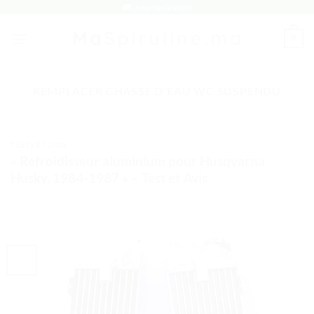
Passer
🚚 Livraison Gratuite
au
0
contenu
REMPLACER CHASSE DʼEAU WC SUSPENDU
TESTS ET AVIS
« Refroidisseur aluminium pour Husqvarna
Husky, 1984-1987 » – Test et Avis