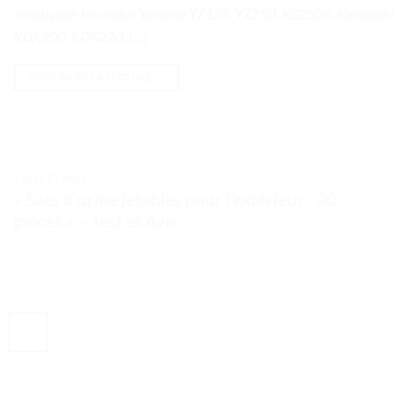
conçu pour les motos Yamaha YZ125, YZ250, YZ250X, Kawasaki
KDX200, KDX220, […]
CONTINUER LA LECTURE
→
TESTS ET AVIS
« Sacs d’urine jetables pour l’extérieur : 20
pièces » – Test et Avis