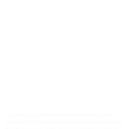
. . Test et avis sur la Vanne d’entrée chaude et froide en acier
inoxydable 304 Description du produit La Vanne d’entrée chaude
et froide en acier inoxydable 304 est un robinet triangulaire de