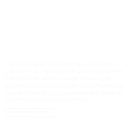
. . Test et avis sur la barre d’appui pour siège arrière passager,
guidon de main courante pour moto Honda CBR 650R, CB650 R,
2021, 2019, 2020, CB650R, CBR650R, 2021 Points Clés
Caractéristiques Détails Condition 100% tout neuf Matériau CNC
Aluminium Couleur Noir, Or, Rouge, Titane Montage Pour Honda
CB650R 2019 2020, Pour Honda CBR650R […]
CONTINUER LA LECTURE
→