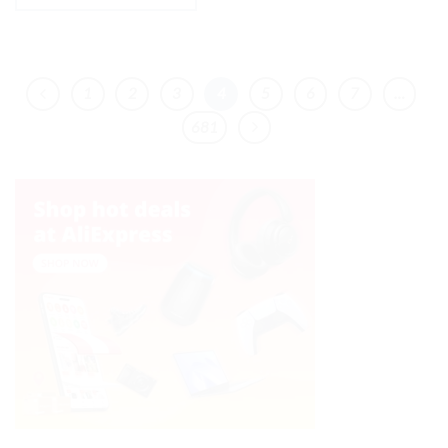
1
2
3
4
5
6
7
…
681