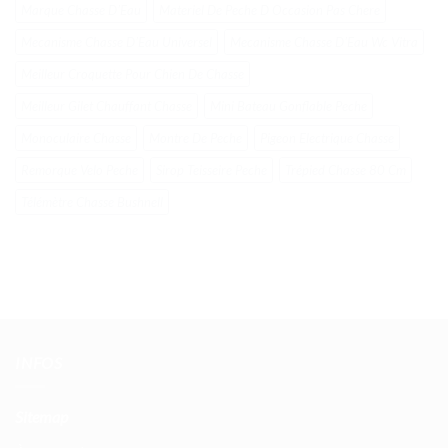
Marque Chasse DʼEau
Materiel De Peche D Occasion Pas Chere
Mecanisme Chasse DʼEau Universel
Mecanisme Chasse DʼEau Wc Vitra
Meilleur Croquette Pour Chien De Chasse
Meilleur Gilet Chauffant Chasse
Mini Bateau Gonflable Peche
Monoculaire Chasse
Montre De Peche
Pigeon Electrique Chasse
Remorque Velo Peche
Sirop Teisseire Peche
Trépied Chasse 80 Cm
Télémètre Chasse Bushnell
INFOS
Sitemap