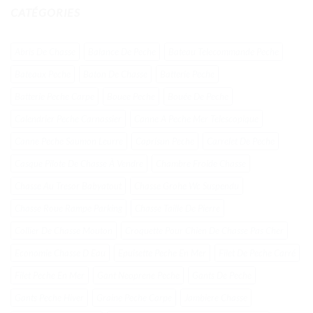
CATÉGORIES
Abris De Chasse
Balance De Peche
Bateau Telecommande Peche
Bateaux Peche
Baton De Chasse
Batterie Peche
Batterie Peche Carpe
Bouee Peche
Bouée De Peche
Calendrier Peche Carnassier
Canne A Peche Mer Telescopique
Canne Peche Saumon Leurre
Caprisun Peche
Carrelet De Peche
Casque Pilote De Chasse À Vendre
Chambre Froide Chasse
Chasse Au Tresor Babyatout
Chasse Grohe Wc Suspendu
Chasse Roue Rampe Parking
Chasse Taille De Pierre
Collier De Chasse Mouton
Croquette Pour Chien De Chasse Pas Cher
Economie Chasse D Eau
Epuisette Peche En Mer
Filet De Peche Carré
Filet Peche En Mer
Gant Neoprene Peche
Gants De Peche
Gants Peche Hiver
Graine Peche Carpe
Jambiere Chasse