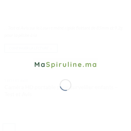
. . Test et Avis sur le Leurre méné rigide flottant de 85mm et 9.2g
pour la pêche à la
CONTINUER LA LECTURE
→
TESTS ET AVIS
Caméra HD portable pour surveiller enfants –
Test et Avis