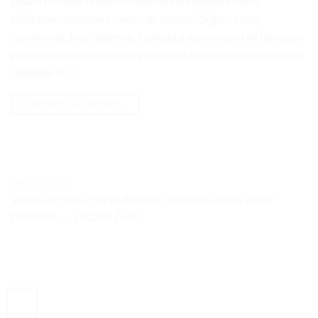
(480P) Portable et discret Fonction d’enregistreur vocal
Utilisation intérieure Caméra de sécurité Origine: Chine
continentale Description du Produit La mini caméra HD portable
pour nounou est un appareil polyvalent qui offre une surveillance
complète et […]
CONTINUER LA LECTURE
→
TESTS ET AVIS
Veste à capuche militaire imperméable pour
homme. – Test et Avis