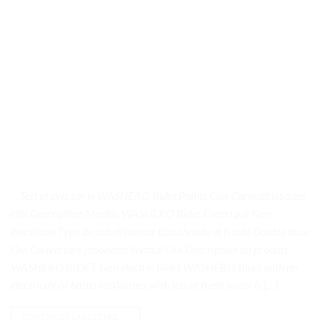
. . Test et avis sur le WASHERO Bidet Points Clés Caractéristiques
clés Description Modèle WASHERO Bidet Électrique Non
électrique Type de pulvérisateur Eau chaude et froide Double buse
Oui Couverture japonaise Shattaf Oui Description du produit
WASHERO BIDET Non electric Bidet WASHERO Bidet with no
electricity or batteries.Washes with jets of fresh water is […]
CONTINUER LA LECTURE
→