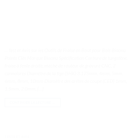
. . Test et Avis sur les Outils de Fraise en Bout pour Bois Biaonu
Points Clés Marque Biaonu Spécification Carbure de tungstène,
fraise à fente droite, mèche de routeur de gravure CNC, 2
cannelures Diamètre de la tige (SHK) 3.175mm, 4mm, 5mm,
6mm, 8mm, 10mm Diamètre des arêtes de coupe (CED) 1mm,
1.5mm, 2.0mm, […]
CONTINUER LA LECTURE
→
TESTS ET AVIS