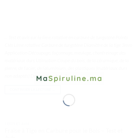
. . Test et avis sur la lime rotative en carbure de tungstène Points
Clés Lime rotative Carbure de tungstène Diamètre de la tige 3mm
Application Découpage, façonnage, meulage, chanfreinage des
matériaux durs Utilisation Coupe du bois, de la céramique, de la
pierre, de l’acier, de l’aluminium, des plastiques (matériaux durs
non adaptés) Description du […]
CONTINUER LA LECTURE
→
TESTS ET AVIS
Fraise à Tige en Carbure pour le Bois – Test et
Avis