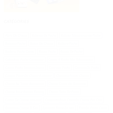
CATÉGORIES
Abris De Chasse
Balance De Peche
Bateau Telecommande Peche
Bateaux Peche
Baton De Chasse
Batterie Peche
Batterie Peche Carpe
Bouee Peche
Bouée De Peche
Calendrier Peche Carnassier
Canne A Peche Mer Telescopique
Canne Peche Saumon Leurre
Caprisun Peche
Carrelet De Peche
Casque Pilote De Chasse À Vendre
Chambre Froide Chasse
Chasse Au Tresor Babyatout
Chasse Grohe Wc Suspendu
Chasse Roue Rampe Parking
Chasse Taille De Pierre
Collier De Chasse Mouton
Croquette Pour Chien De Chasse Pas Cher
Economie Chasse D Eau
Epuisette Peche En Mer
Filet De Peche Carré