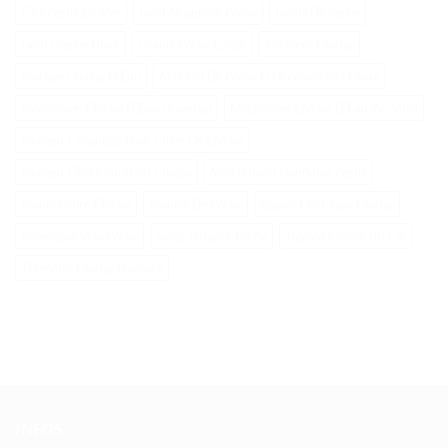
Filet Peche En Mer
Gant Neoprene Peche
Gants De Peche
Gants Peche Hiver
Graine Peche Carpe
Jambiere Chasse
Marque Chasse DʼEau
Materiel De Peche D Occasion Pas Chere
Mecanisme Chasse DʼEau Universel
Mecanisme Chasse DʼEau Wc Vitra
Meilleur Croquette Pour Chien De Chasse
Meilleur Gilet Chauffant Chasse
Mini Bateau Gonflable Peche
Monoculaire Chasse
Montre De Peche
Pigeon Electrique Chasse
Remorque Velo Peche
Sirop Teisseire Peche
Trépied Chasse 80 Cm
Télémètre Chasse Bushnell
INFOS