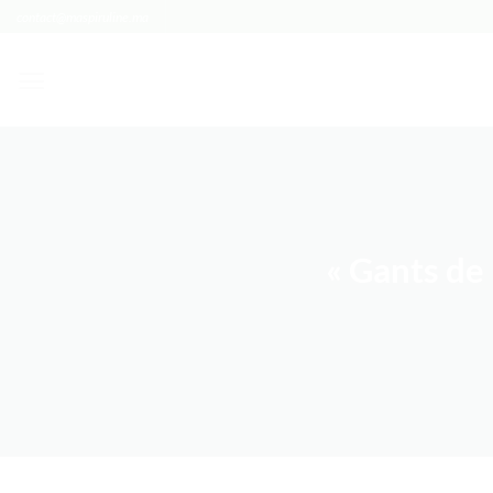
Passer
contact@maspiruline.ma
au
contenu
« Gants de