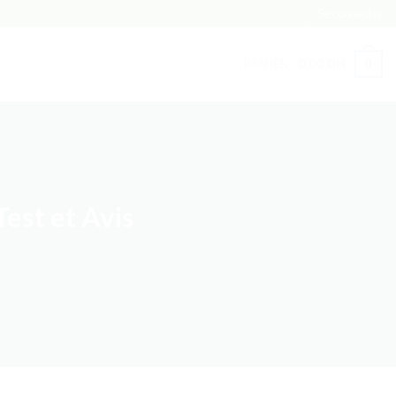
Se connecter
PANIER /
0,00
DH
0
est et Avis