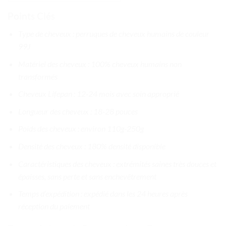
Points Clés
Type de cheveux : perruques de cheveux humains de couleur
99J
Matériel des cheveux : 100% cheveux humains non
transformés
Cheveux Lifepan : 12-24 mois avec soin approprié
Longueur des cheveux : 18-28 pouces
Poids des cheveux : environ 110g-250g
Densité des cheveux : 180% densité disponible
Caractéristiques des cheveux : extrémités saines très douces et
épaisses, sans perte et sans enchevêtrement
Temps d’expédition : expédié dans les 24 heures après
réception du paiement