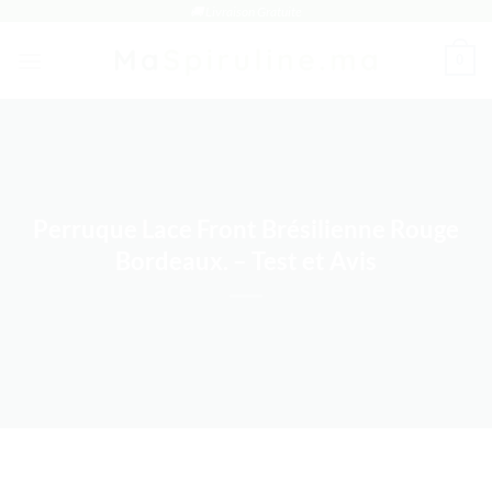
Passer
🚚 Livraison Gratuite
au
0
contenu
Perruque Lace Front Brésilienne Rouge
Bordeaux. – Test et Avis