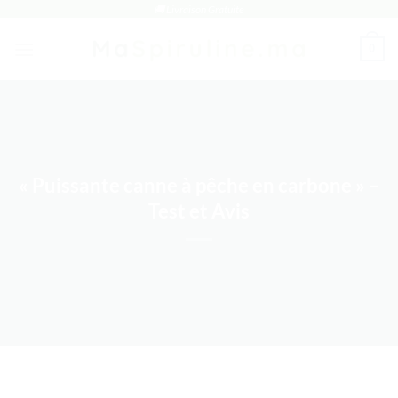
Passer
🚚 Livraison Gratuite
au
0
contenu
« Puissante canne à pêche en carbone » –
Test et Avis