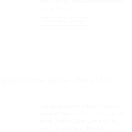
pêche à la carpe. Fabriquée en matériau super
résistant et de […]
CONTINUER LA LECTURE
→
 pointe canne pêche – Test et Avis
. . Points Clés Quantité Taille de l’anneau de
guidage Matériau Couleur Caractéristique du
produit 10 pièces 2.2mm, 2.4mm, 2.6mm,
2.8mm, 3.0mm, 3.5mm, 4.0mm Acier