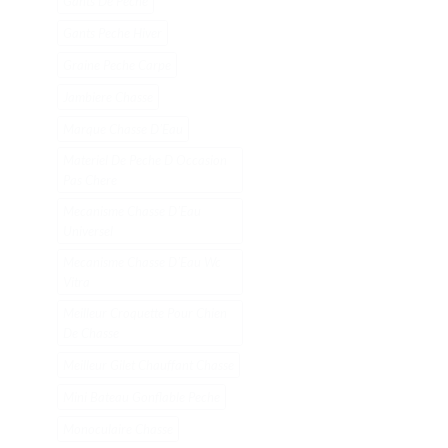
Gants De Peche
Gants Peche Hiver
Graine Peche Carpe
Jambiere Chasse
Marque Chasse DʼEau
Materiel De Peche D Occasion
Pas Chere
Mecanisme Chasse DʼEau
Universel
Mecanisme Chasse DʼEau Wc
Vitra
Meilleur Croquette Pour Chien
De Chasse
Meilleur Gilet Chauffant Chasse
Mini Bateau Gonflable Peche
Monoculaire Chasse