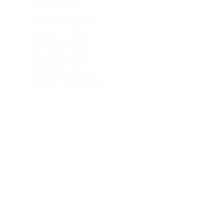
Montre De Peche
Pigeon Electrique Chasse
Remorque Velo Peche
Sirop Teisseire Peche
Trépied Chasse 80 Cm
Télémètre Chasse Bushnell