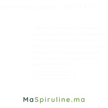
carbone pour pêche. – Test et Avis
. . Détail de la canne à pêche Canne à pêche de
voyage télescopique rotative Taille réduite de 41-
51 cm, facile à transporter Poignée en liège
confortable et durable Matériau en carbone pour
canne à pêche, 5 couches de tissu en carbone
Poids maximum de la canne à pêche : 1.8 kg
Longueur : 3.6m-3.5m […]
CONTINUER LA LECTURE
→