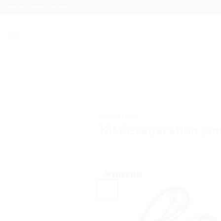
Passer
contact@maspiruline.ma
au
contenu
TESTS ET AVIS
Kit de réparation pou