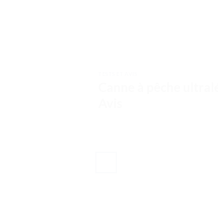
TESTS ET AVIS
Canne à pêche ultral
Avis