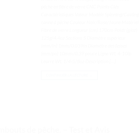
pêche en fibre de verre CNC Points Clés
Caractéristiques Valeur Modèle Spinning/Casting
canne à pêche Couleur Noir/Rose/Jaune Matériel
Fibre de verre Longueur (cm) 170cm Poids (g/oz)
125g/4.4oz Sections 5 Diamètre supérieur
(mm/in) 1mm/0.039in Diamètre des fesses
(mm/po) 10mm/0.39 pouce Ligne Wt. 4-10lb
Leurre Wt. 1/4-5/8oz Description […]
CONTINUER LA LECTURE
→
mbouts de pêche. – Test et Avis