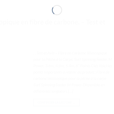
pique en fibre de carbone. – Test et
. . Test et Avis – Fibre de Carbone Télescopique
pour la Pêche à la Carpe, Surf Spinning Feeder, M
Power, 3.6m, 4.5m, 5.4m, 6″ Points Clés Voici les
points importants à retenir du produit : Fibre de
carbone télescopique pour la pêche à la carpe
Surf Spinning Feeder M Power Disponible en
différentes longueurs […]
CONTINUER LA LECTURE
→