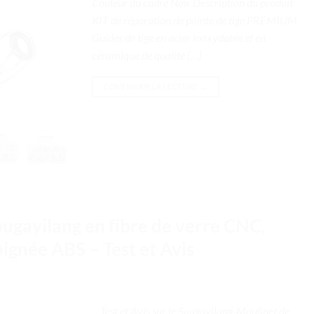
Couleur du cadre Noir Description du produit
KIT de réparation de pointe de tige PREMIUM
Guides de tige en acier inoxydable et en
céramique de qualité […]
CONTINUER LA LECTURE
→
ugayilang en fibre de verre CNC,
ignée ABS – Test et Avis
. . Test et Avis sur le Sougayilang-Moulinet de