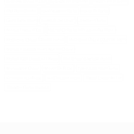
Economie Chasse D Eau
Epuisette Peche En Mer
Filet De Peche Carré
Filet Peche En Mer
Gant Neoprene Peche
Gants De Peche
Gants Peche Hiver
Graine Peche Carpe
Jambiere Chasse
Marque Chasse DʼEau
Materiel De Peche D Occasion Pas Chere
Mecanisme Chasse DʼEau Universel
Mecanisme Chasse DʼEau Wc Vitra
Meilleur Croquette Pour Chien De Chasse
Meilleur Gilet Chauffant Chasse
Mini Bateau Gonflable Peche
Monoculaire Chasse
Montre De Peche
Pigeon Electrique Chasse
Remorque Velo Peche
Sirop Teisseire Peche
Trépied Chasse 80 Cm
Télémètre Chasse Bushnell