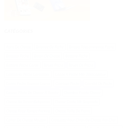
CATÉGORIES
Abris De Chasse
Balance De Peche
Bateau Telecommande Peche
Bateaux Peche
Baton De Chasse
Batterie Peche
Batterie Peche Carpe
Bouee Peche
Bouée De Peche
Calendrier Peche Carnassier
Canne A Peche Mer Telescopique
Canne Peche Saumon Leurre
Caprisun Peche
Carrelet De Peche
Casque Pilote De Chasse À Vendre
Chambre Froide Chasse
Chasse Au Tresor Babyatout
Chasse Grohe Wc Suspendu
Chasse Roue Rampe Parking
Chasse Taille De Pierre
Collier De Chasse Mouton
Croquette Pour Chien De Chasse Pas Cher