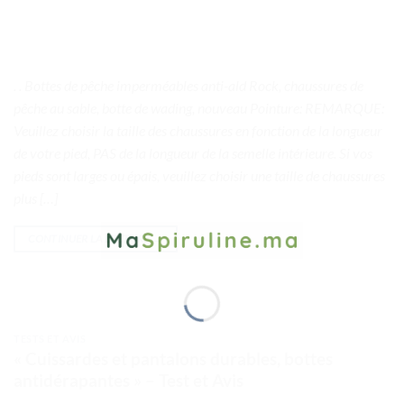
. . Bottes de pêche imperméables anti-ald Rock, chaussures de
pêche au sable, botte de wading, nouveau Pointure: REMARQUE:
Veuillez choisir la taille des chaussures en fonction de la longueur
de votre pied, PAS de la longueur de la semelle intérieure. Si vos
pieds sont larges ou épais, veuillez choisir une taille de chaussures
plus […]
CONTINUER LA LECTURE
→
TESTS ET AVIS
« Cuissardes et pantalons durables, bottes
antidérapantes » – Test et Avis