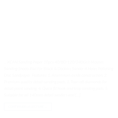
. . XCAN Sanding Paper 10pcs 40/80/120/240Grit Mouses
Sanding Sheets Pad For Black & Deckers Sander 4 Holes Polishing
Disc Sandpaper Features: 1. Aluminium oxide construction. 2.
Premium quality detail sanding pads. 3. Tear-off diamonds for
detail point sanding. 4. Quick fit hook and loop sanding pads. 5.
Suitable for all 140mm detail sanders and […]
CONTINUER LA LECTURE
→