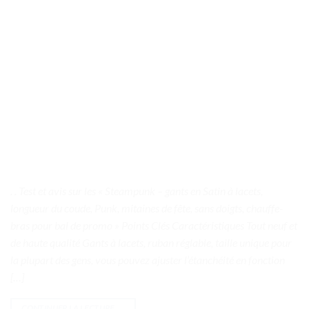
. . Test et avis sur les « Steampunk – gants en Satin à lacets,
longueur du coude, Punk, mitaines de fête, sans doigts, chauffe-
bras pour bal de promo » Points Clés Caractéristiques Tout neuf et
de haute qualité Gants à lacets, ruban réglable, taille unique pour
la plupart des gens, vous pouvez ajuster l’étanchéité en fonction
[…]
CONTINUER LA LECTURE
→