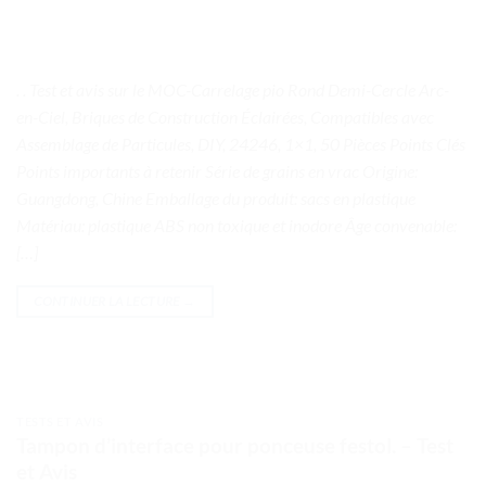
. . Test et avis sur le MOC-Carrelage pio Rond Demi-Cercle Arc-
en-Ciel, Briques de Construction Éclairées, Compatibles avec
Assemblage de Particules, DIY, 24246, 1×1, 50 Pièces Points Clés
Points importants à retenir Série de grains en vrac Origine:
Guangdong, Chine Emballage du produit: sacs en plastique
Matériau: plastique ABS non toxique et inodore Âge convenable:
[…]
CONTINUER LA LECTURE
→
TESTS ET AVIS
Tampon d’interface pour ponceuse festol. – Test
et Avis