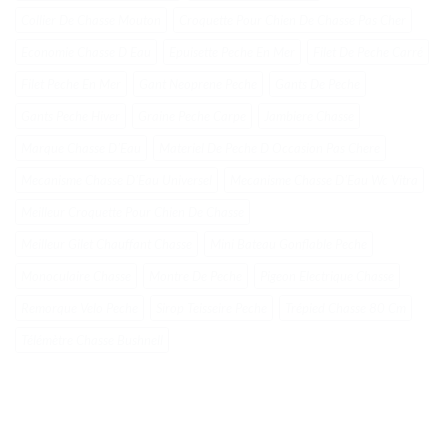
Collier De Chasse Mouton
Croquette Pour Chien De Chasse Pas Cher
Economie Chasse D Eau
Epuisette Peche En Mer
Filet De Peche Carré
Filet Peche En Mer
Gant Neoprene Peche
Gants De Peche
Gants Peche Hiver
Graine Peche Carpe
Jambiere Chasse
Marque Chasse DʼEau
Materiel De Peche D Occasion Pas Chere
Mecanisme Chasse DʼEau Universel
Mecanisme Chasse DʼEau Wc Vitra
Meilleur Croquette Pour Chien De Chasse
Meilleur Gilet Chauffant Chasse
Mini Bateau Gonflable Peche
Monoculaire Chasse
Montre De Peche
Pigeon Electrique Chasse
Remorque Velo Peche
Sirop Teisseire Peche
Trépied Chasse 80 Cm
Télémètre Chasse Bushnell