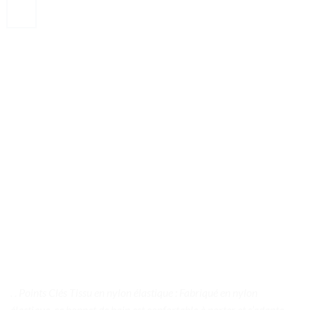
. . Points Clés Tissu en nylon élastique : Fabriqué en nylon
élastique, ce bonnet de bain est confortable à porter et s’adapte