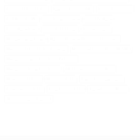
Economie Chasse D Eau
Epuisette Peche En Mer
Filet De Peche Carré
Filet Peche En Mer
Gant Neoprene Peche
Gants De Peche
Gants Peche Hiver
Graine Peche Carpe
Jambiere Chasse
Marque Chasse DʼEau
Materiel De Peche D Occasion Pas Chere
Mecanisme Chasse DʼEau Universel
Mecanisme Chasse DʼEau Wc Vitra
Meilleur Croquette Pour Chien De Chasse
Meilleur Gilet Chauffant Chasse
Mini Bateau Gonflable Peche
Monoculaire Chasse
Montre De Peche
Pigeon Electrique Chasse
Remorque Velo Peche
Sirop Teisseire Peche
Trépied Chasse 80 Cm
Télémètre Chasse Bushnell