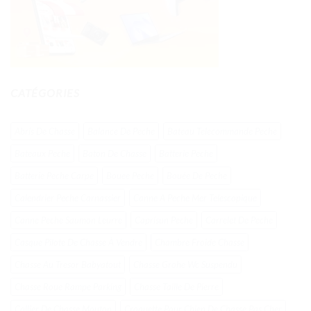
CATÉGORIES
Abris De Chasse
Balance De Peche
Bateau Telecommande Peche
Bateaux Peche
Baton De Chasse
Batterie Peche
Batterie Peche Carpe
Bouee Peche
Bouée De Peche
Calendrier Peche Carnassier
Canne A Peche Mer Telescopique
Canne Peche Saumon Leurre
Caprisun Peche
Carrelet De Peche
Casque Pilote De Chasse À Vendre
Chambre Froide Chasse
Chasse Au Tresor Babyatout
Chasse Grohe Wc Suspendu
Chasse Roue Rampe Parking
Chasse Taille De Pierre
Collier De Chasse Mouton
Croquette Pour Chien De Chasse Pas Cher