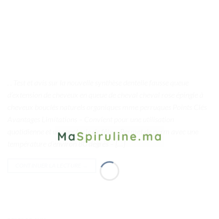
. . Test et avis sur la nouvelle synthèse dentelle fausse queue
d’extension de cheveux en queue de cheval cheval rose épingle à
cheveux bouclés naturels organiques mme perruques Points Clés
Avantages Limitations – Convient pour une utilisation
quotidienne et un spectacle de fête – Permet de perm avec une
température d’environ 80 degrés – […]
CONTINUER LA LECTURE
→