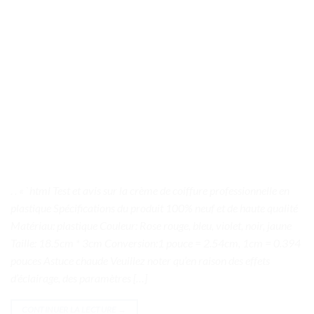
. . « `html Test et avis sur la crème de coiffure professionnelle en
plastique Spécifications du produit 100% neuf et de haute qualité
Matériau: plastique Couleur: Rose rouge, bleu, violet, noir, jaune
Taille: 18.5cm * 3cm Conversion:1 pouce = 2.54cm, 1cm = 0.394
pouces Astuce chaude Veuillez noter qu’en raison des effets
d’éclairage, des paramètres […]
CONTINUER LA LECTURE
→