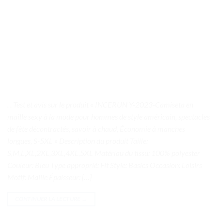
. . Test et avis sur le produit « INCERUN Y-2023-Camiseta en
maille sexy à la mode pour hommes de style américain, spectacles
de fête décontractés, savoir à chaud, Économie à manches
longues, S-5XL » Description du produit Taille:
S,M,L,XL,2XL,3XL,4XL,5XL Matériau du tissu: 100% polyester
Couleur: Bleu Type approprié: Fit Style: Basics Occasion: Loisirs
Motif: Maille Épaisseur: […]
CONTINUER LA LECTURE
→