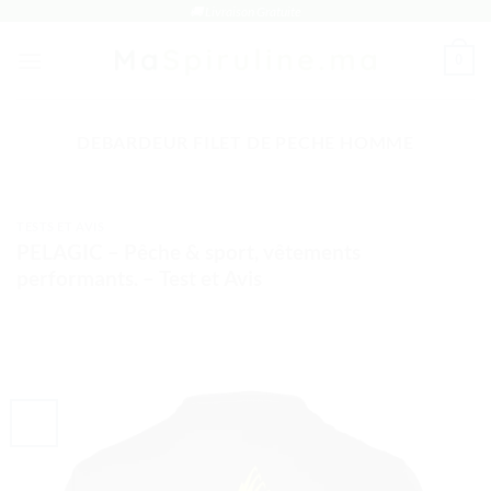
Passer
🚚 Livraison Gratuite
au
0
contenu
DEBARDEUR FILET DE PECHE HOMME
TESTS ET AVIS
PELAGIC – Pêche & sport, vêtements
performants. – Test et Avis