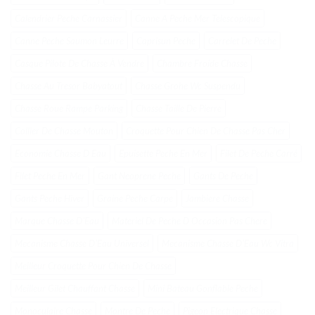
Calendrier Peche Carnassier
Canne A Peche Mer Telescopique
Canne Peche Saumon Leurre
Caprisun Peche
Carrelet De Peche
Casque Pilote De Chasse À Vendre
Chambre Froide Chasse
Chasse Au Tresor Babyatout
Chasse Grohe Wc Suspendu
Chasse Roue Rampe Parking
Chasse Taille De Pierre
Collier De Chasse Mouton
Croquette Pour Chien De Chasse Pas Cher
Economie Chasse D Eau
Epuisette Peche En Mer
Filet De Peche Carré
Filet Peche En Mer
Gant Neoprene Peche
Gants De Peche
Gants Peche Hiver
Graine Peche Carpe
Jambiere Chasse
Marque Chasse DʼEau
Materiel De Peche D Occasion Pas Chere
Mecanisme Chasse DʼEau Universel
Mecanisme Chasse DʼEau Wc Vitra
Meilleur Croquette Pour Chien De Chasse
Meilleur Gilet Chauffant Chasse
Mini Bateau Gonflable Peche
Monoculaire Chasse
Montre De Peche
Pigeon Electrique Chasse