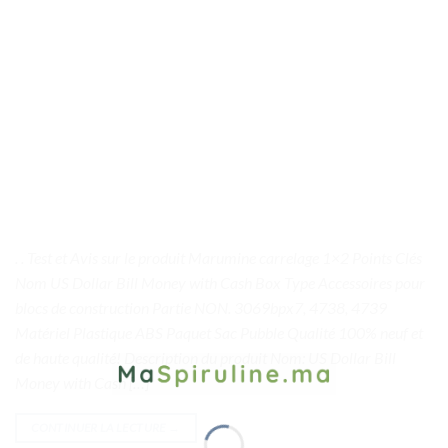
. . Test et Avis sur le produit Marumine carrelage 1×2 Points Clés
Nom US Dollar Bill Money with Cash Box Type Accessoires pour
blocs de construction Partie NON. 3069bpx7, 4738, 4739
Matériel Plastique ABS Paquet Sac Pubble Qualité 100% neuf et
de haute qualité! Description du produit Nom: US Dollar Bill
Money with Cash […]
CONTINUER LA LECTURE
→