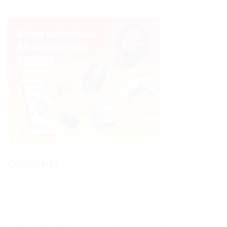
CATÉGORIES
Abris De Chasse
Balance De Peche
Bateau Telecommande Peche
Bateaux Peche
Baton De Chasse
Batterie Peche
Batterie Peche Carpe
Bouee Peche
Bouée De Peche