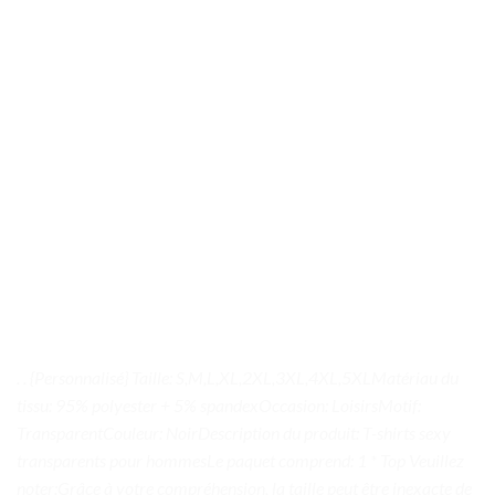
. . {Personnalisé} Taille: S,M,L,XL,2XL,3XL,4XL,5XLMatériau du
tissu: 95% polyester + 5% spandexOccasion: LoisirsMotif:
TransparentCouleur: NoirDescription du produit: T-shirts sexy
transparents pour hommesLe paquet comprend: 1 * Top Veuillez
noter:Grâce à votre compréhension, la taille peut être inexacte de