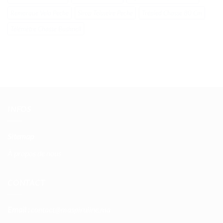
Remorque Velo Peche
Sirop Teisseire Peche
Trépied Chasse 80 Cm
Télémètre Chasse Bushnell
INFOS
Sitemap
À propos de nous
CONTACT
Email :
contact@maspiruline.ma