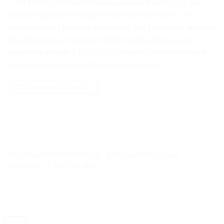
. . Test et Avis sur l’Outil de soin de queue de billard 5 en 1, noir,
tondeuse/tapoteur/lisse/façonneur/brunisseur Points Clés
Fonctionnalités Matériaux Dimensions 5 en 1: tondeuse, tapoteur,
lisse, façonneur et brunisseur ABS de haute qualité et acier
inoxydable durable 3.15*5.51*0.59 pouces Informations sur le
produit Conception 5 en 1 Forme de tête de club […]
CONTINUER LA LECTURE
→
TESTS ET AVIS
Bassdash-Verhéritage : polyvalence pour
hommes – Test et Avis