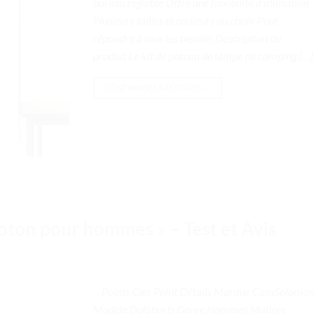
bureau réglable Offre une flexibilité d’utilisation
Plusieurs tailles et couleurs au choix Pour
répondre à tous les besoins Description du
produit Le kit de poteau de lampe de camping […]
CONTINUER LA LECTURE
→
coton pour hommes » – Test et Avis
. . Points Clés Point Détails Marque CamSolomon
Modèle DulShorts Genre Hommes Matière