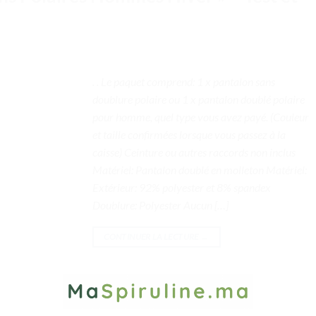
. . Le paquet comprend: 1 x pantalon sans
doublure polaire ou 1 x pantalon doublé polaire
pour homme, quel type vous avez payé. (Couleur
et taille confirmées lorsque vous passez à la
caisse) Ceinture ou autres raccords non inclus
Matériel: Pantalon doublé en molleton Matériel:
Extérieur: 92% polyester et 8% spandex
Doublure: Polyester Aucun […]
CONTINUER LA LECTURE
→