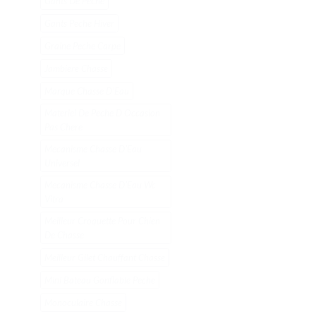
Gants De Peche
Gants Peche Hiver
Graine Peche Carpe
Jambiere Chasse
Marque Chasse DʼEau
Materiel De Peche D Occasion
Pas Chere
Mecanisme Chasse DʼEau
Universel
Mecanisme Chasse DʼEau Wc
Vitra
Meilleur Croquette Pour Chien
De Chasse
Meilleur Gilet Chauffant Chasse
Mini Bateau Gonflable Peche
Monoculaire Chasse