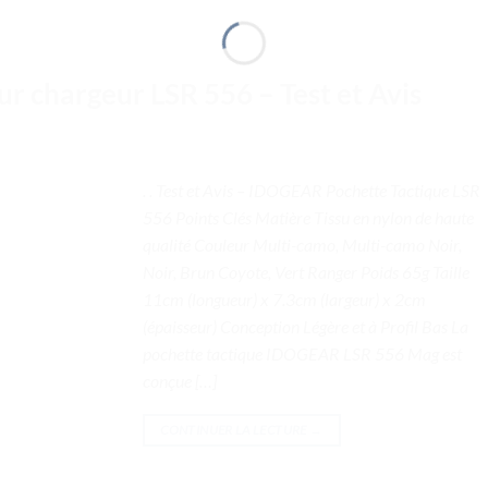
ur chargeur LSR 556 – Test et Avis
. . Test et Avis – IDOGEAR Pochette Tactique LSR
556 Points Clés Matière Tissu en nylon de haute
qualité Couleur Multi-camo, Multi-camo Noir,
Noir, Brun Coyote, Vert Ranger Poids 65g Taille
11cm (longueur) x 7.3cm (largeur) x 2cm
(épaisseur) Conception Légère et à Profil Bas La
pochette tactique IDOGEAR LSR 556 Mag est
conçue […]
CONTINUER LA LECTURE
→