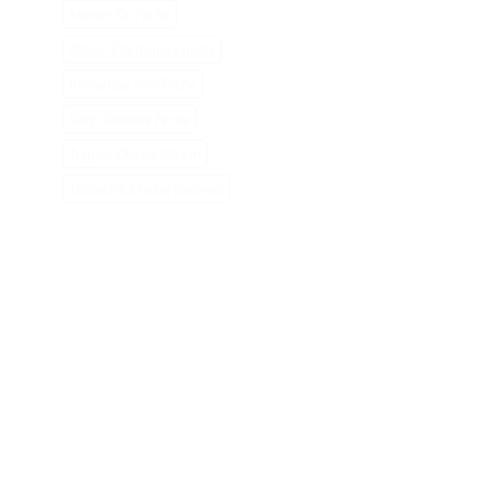
Montre De Peche
Pigeon Electrique Chasse
Remorque Velo Peche
Sirop Teisseire Peche
Trépied Chasse 80 Cm
Télémètre Chasse Bushnell