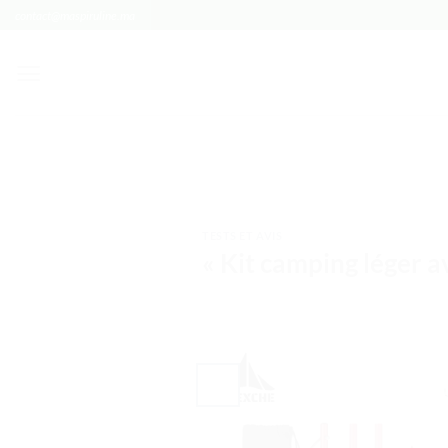
Passer
contact@maspiruline.ma
au
contenu
TESTS ET AVIS
« Kit camping léger a