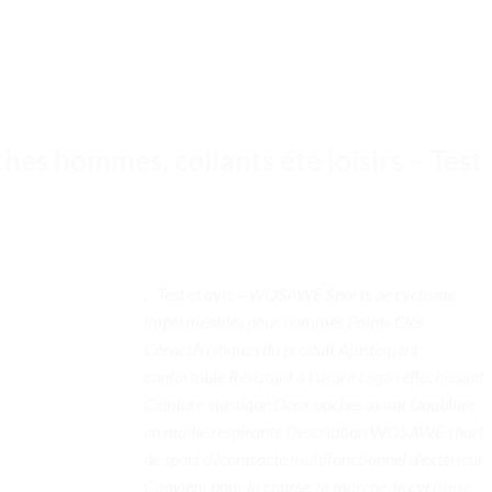
hes hommes, collants été loisirs – Test
. . Test et avis – WOSAWE Shorts de cyclisme
imperméables pour hommes Points Clés
Caractéristiques du produit Ajustement
confortable Résistant à l’usure Logo réfléchissant
Ceinture élastique Deux poches avant Doublure
en maille respirante Description WOSAWE short
de sport décontracté multifonctionnel d’extérieur
Convient pour la course, la marche, le cyclisme,