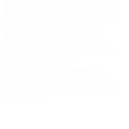
Collier De Chasse Mouton
Croquette Pour Chien De Chasse Pas Cher
Economie Chasse D Eau
Epuisette Peche En Mer
Filet De Peche Carré
Filet Peche En Mer
Gant Neoprene Peche
Gants De Peche
Gants Peche Hiver
Graine Peche Carpe
Jambiere Chasse
Marque Chasse DʼEau
Materiel De Peche D Occasion Pas Chere
Mecanisme Chasse DʼEau Universel
Mecanisme Chasse DʼEau Wc Vitra
Meilleur Croquette Pour Chien De Chasse
Meilleur Gilet Chauffant Chasse
Mini Bateau Gonflable Peche
Monoculaire Chasse
Montre De Peche
Pigeon Electrique Chasse
Remorque Velo Peche
Sirop Teisseire Peche
Trépied Chasse 80 Cm
Télémètre Chasse Bushnell