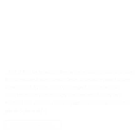
. . Test et Avis sur les pièces de mise à niveau de véhicule de voiture
RC, Simulation Protect Armor Decor, Accessoires pour T4 New
Bronco 2021, 92056, 4, 82076, Peugeot 1/10 Points Clés
Caractéristiques Tous les 100% conviennent à 1/10 bronco
92056-4 Plus rentable. Frais d’expédition moins chers. Achetez
plus de 5 pièces et […]
CONTINUER LA LECTURE
→