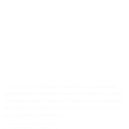
. . Test et Avis sur la Tête de perle en laiton coulant rapidement,
appât Élidéal pour la pêche à la mouche, à la truite, 4cm, 5 pièces,
#10 Appât souple en silicone pour la pêche au poisson d’eau salée
Outil de pêche durable très pratique, couleurs vives pour attirer
les gros poissons Conception en […]
CONTINUER LA LECTURE
→