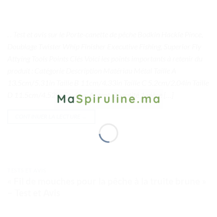
. . Test et avis sur le Porte-canette de pêche Bodkin Hackle Pince,
Doublage Twister Whip Finisher Executive Fishing, Superior Fly
Attying Tools Points Clés Voici les points importants à retenir du
produit : Catégorie Description Matériau Métal Taille A
13.5cm/5.31in Taille B 11cm/4.33in Taille C 5.2cm/2.04in Taille
D 11.5cm/4.52in Couleur Argent Quantité 1 pièce […]
CONTINUER LA LECTURE
→
TESTS ET AVIS
« Fil de mouches pour la pêche à la truite brune »
– Test et Avis