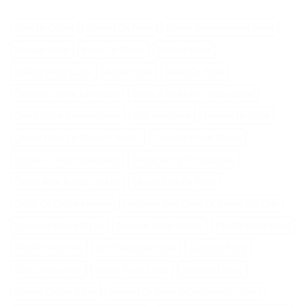
Abris De Chasse
Balance De Peche
Bateau Telecommande Peche
Bateaux Peche
Baton De Chasse
Batterie Peche
Batterie Peche Carpe
Bouee Peche
Bouée De Peche
Calendrier Peche Carnassier
Canne A Peche Mer Telescopique
Canne Peche Saumon Leurre
Caprisun Peche
Carrelet De Peche
Casque Pilote De Chasse À Vendre
Chambre Froide Chasse
Chasse Au Tresor Babyatout
Chasse Grohe Wc Suspendu
Chasse Roue Rampe Parking
Chasse Taille De Pierre
Collier De Chasse Mouton
Croquette Pour Chien De Chasse Pas Cher
Economie Chasse D Eau
Epuisette Peche En Mer
Filet De Peche Carré
Filet Peche En Mer
Gant Neoprene Peche
Gants De Peche
Gants Peche Hiver
Graine Peche Carpe
Jambiere Chasse
Marque Chasse DʼEau
Materiel De Peche D Occasion Pas Chere