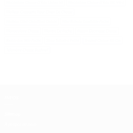
Mecanisme Chasse DʼEau Universel
Mecanisme Chasse DʼEau Wc Vitra
Meilleur Croquette Pour Chien De Chasse
Meilleur Gilet Chauffant Chasse
Mini Bateau Gonflable Peche
Monoculaire Chasse
Montre De Peche
Pigeon Electrique Chasse
Remorque Velo Peche
Sirop Teisseire Peche
Trépied Chasse 80 Cm
Télémètre Chasse Bushnell
INFOS
Sitemap
À propos de nous