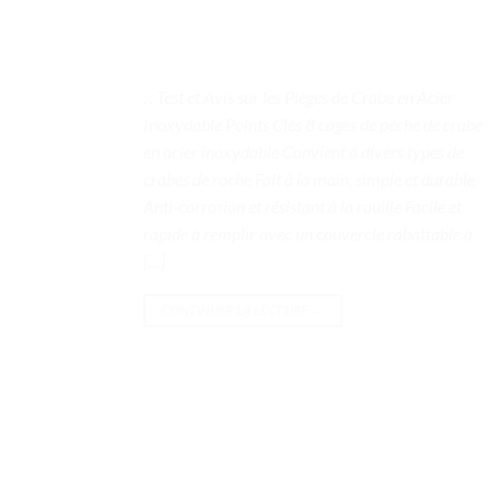
. . Test et Avis sur les Pièges de Crabe en Acier
Inoxydable Points Clés 8 cages de pêche de crabe
en acier inoxydable Convient à divers types de
crabes de roche Fait à la main, simple et durable
Anti-corrosion et résistant à la rouille Facile et
rapide à remplir avec un couvercle rabattable à
[…]
CONTINUER LA LECTURE
→