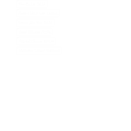
Montre De Peche
Pigeon Electrique Chasse
Remorque Velo Peche
Sirop Teisseire Peche
Trépied Chasse 80 Cm
Télémètre Chasse Bushnell