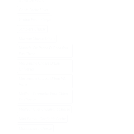
Gants De Peche
Gants Peche Hiver
Graine Peche Carpe
Jambiere Chasse
Marque Chasse DʼEau
Materiel De Peche D Occasion
Pas Chere
Mecanisme Chasse DʼEau
Universel
Mecanisme Chasse DʼEau Wc
Vitra
Meilleur Croquette Pour Chien
De Chasse
Meilleur Gilet Chauffant Chasse
Mini Bateau Gonflable Peche
Monoculaire Chasse