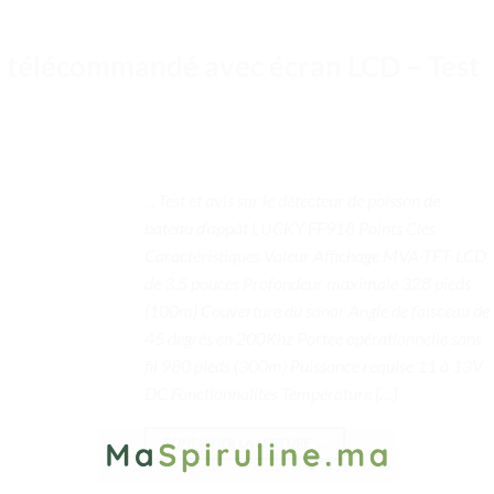
n télécommandé avec écran LCD – Test
. . Test et avis sur le détecteur de poisson de
bateau d’appât LUCKY FF918 Points Clés
Caractéristiques Valeur Affichage MVA-TFT-LCD
de 3.5 pouces Profondeur maximale 328 pieds
(100m) Couverture du sonar Angle de faisceau de
45 degrés en 200Khz Portée opérationnelle sans
fil 980 pieds (300m) Puissance requise 11 à 13V
DC Fonctionnalités Température […]
CONTINUER LA LECTURE
→