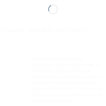
filament : portable, polyvalent » –
. . Points Clés Produit Filet de pêche
monofilament à 3 couches, piège à mailles, en
nylon, portable, équipement multi-taille
Matériau Nylon Caractéristiques – Fabriqué en
nylon solide et ferme – Fournit des grilles de
doigts de différentes tailles – Convient pour l’eau
statique et l’eau lente Description du produit Le
filet de pêche monofilament […]