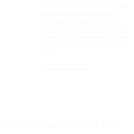
pliable avec ULveilleuse et clip d’appât, piège à
crabe, attrape-écrevisse, écrevisse, crevettes,
anguilles, éperlan Points Clés Filet de pêche
pliable en maille de polyester durable Cadre en fil
d’acier amélioré Corde lumineuse réfléchissante
de 9,8 pieds incluse Clip de fixation d’appât pour
garder […]
CONTINUER LA LECTURE
→
ier inoxydable pour crabes – Test et