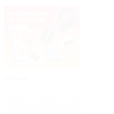
CATÉGORIES
Abris De Chasse
Balance De Peche
Bateau Telecommande Peche
Bateaux Peche
Baton De Chasse
Batterie Peche
Batterie Peche Carpe
Bouee Peche
Bouée De Peche