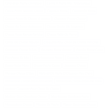
Calendrier Peche Carnassier
Canne A Peche Mer Telescopique
Canne Peche Saumon Leurre
Caprisun Peche
Carrelet De Peche
Casque Pilote De Chasse À Vendre
Chambre Froide Chasse
Chasse Au Tresor Babyatout
Chasse Grohe Wc Suspendu
Chasse Roue Rampe Parking
Chasse Taille De Pierre
Collier De Chasse Mouton
Croquette Pour Chien De Chasse Pas Cher
Economie Chasse D Eau
Epuisette Peche En Mer
Filet De Peche Carré
Filet Peche En Mer
Gant Neoprene Peche
Gants De Peche
Gants Peche Hiver
Graine Peche Carpe
Jambiere Chasse
Marque Chasse DʼEau
Materiel De Peche D Occasion Pas Chere
Mecanisme Chasse DʼEau Universel
Mecanisme Chasse DʼEau Wc Vitra
Meilleur Croquette Pour Chien De Chasse
Meilleur Gilet Chauffant Chasse
Mini Bateau Gonflable Peche
Monoculaire Chasse
Montre De Peche
Pigeon Electrique Chasse