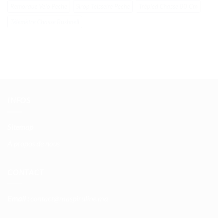
Remorque Velo Peche
Sirop Teisseire Peche
Trépied Chasse 80 Cm
Télémètre Chasse Bushnell
INFOS
Sitemap
À propos de nous
CONTACT
Email :
contact@maspiruline.ma