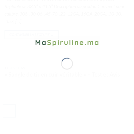
Réglable de 33.5″ à 41.5″ Description du produit Convient pour
calibre .308, .30-06, .45-70, .22, 12GA, 16GA, 20GA, .30-30,
.357, […]
CONTINUER LA LECTURE
→
TESTS ET AVIS
« Sangle de tir en cuir véritable » – Test et Avis