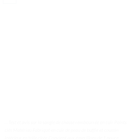
. . Test et avis sur la sangle de chasse rembourrée en cuir Points
clés Matériau Fabriqué en cuir de peau de buffle et coussin
intérieur en toile cirée Convient aux émerillons de 1 pouce