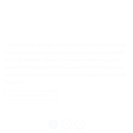
. . Test et Avis sur la Sangle de odormilitaire à point unique Points
Clés Points importants à retenir Fabriqué en nylon haute densité
et crochet en métal L’élingue à point unique robuste vous offre
toutes les fonctionnalités dont vous avez besoin Convient à tous
les fusils avec fronde pivotante ou crochet Longueur entièrement
réglable, […]
CONTINUER LA LECTURE
→
1
2