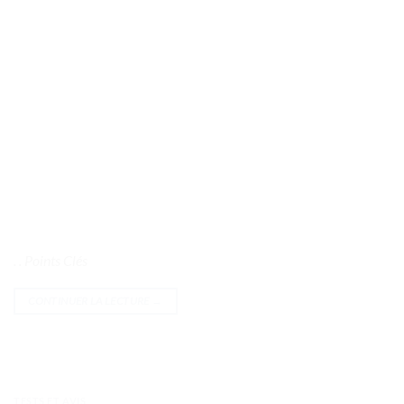
. . Points Clés
CONTINUER LA LECTURE
→
TESTS ET AVIS