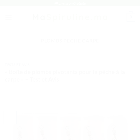
Passer
🚚 Livraison Gratuite
au
0
contenu
PLOMBS PECHE CARPE
TESTS ET AVIS
« Boîte de plombs pivotants pour la pêche à la
carpe » – Test et Avis