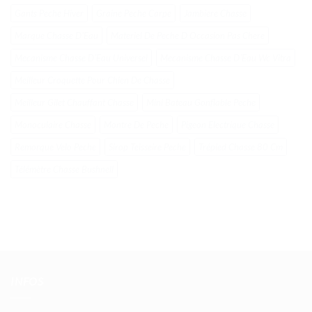
Gants Peche Hiver
Graine Peche Carpe
Jambiere Chasse
Marque Chasse DʼEau
Materiel De Peche D Occasion Pas Chere
Mecanisme Chasse DʼEau Universel
Mecanisme Chasse DʼEau Wc Vitra
Meilleur Croquette Pour Chien De Chasse
Meilleur Gilet Chauffant Chasse
Mini Bateau Gonflable Peche
Monoculaire Chasse
Montre De Peche
Pigeon Electrique Chasse
Remorque Velo Peche
Sirop Teisseire Peche
Trépied Chasse 80 Cm
Télémètre Chasse Bushnell
INFOS