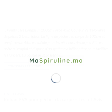
. . Points Clés Longueur 100cm Force 45lb Couleur Vert Nombre
de pièces 2 Description La ligne de pêche à la carpe de 100cm et
une force de 45lb est idéale pour les pêcheurs de carpes. Elle est
prête à l’emploi et dispose d’un système d’hélicoptère pour faciliter
les lancers. La boucle peut passer à […]
CONTINUER LA LECTURE
→
TESTS ET AVIS
Ruban PVA pour pêche à la carpe – Test et Avis