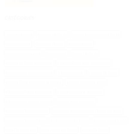
CATÉGORIES
Abris De Chasse
Balance De Peche
Bateau Telecommande Peche
Bateaux Peche
Baton De Chasse
Batterie Peche
Batterie Peche Carpe
Bouee Peche
Bouée De Peche
Calendrier Peche Carnassier
Canne A Peche Mer Telescopique
Canne Peche Saumon Leurre
Caprisun Peche
Carrelet De Peche
Casque Pilote De Chasse À Vendre
Chambre Froide Chasse
Chasse Au Tresor Babyatout
Chasse Grohe Wc Suspendu
Chasse Roue Rampe Parking
Chasse Taille De Pierre
Collier De Chasse Mouton
Croquette Pour Chien De Chasse Pas Cher
Economie Chasse D Eau
Epuisette Peche En Mer
Filet De Peche Carré
Filet Peche En Mer
Gant Neoprene Peche
Gants De Peche