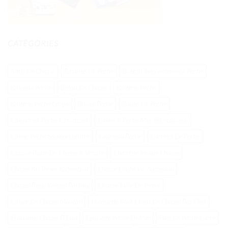
CATÉGORIES
Abris De Chasse
Balance De Peche
Bateau Telecommande Peche
Bateaux Peche
Baton De Chasse
Batterie Peche
Batterie Peche Carpe
Bouee Peche
Bouée De Peche
Calendrier Peche Carnassier
Canne A Peche Mer Telescopique
Canne Peche Saumon Leurre
Caprisun Peche
Carrelet De Peche
Casque Pilote De Chasse À Vendre
Chambre Froide Chasse
Chasse Au Tresor Babyatout
Chasse Grohe Wc Suspendu
Chasse Roue Rampe Parking
Chasse Taille De Pierre
Collier De Chasse Mouton
Croquette Pour Chien De Chasse Pas Cher
Economie Chasse D Eau
Epuisette Peche En Mer
Filet De Peche Carré