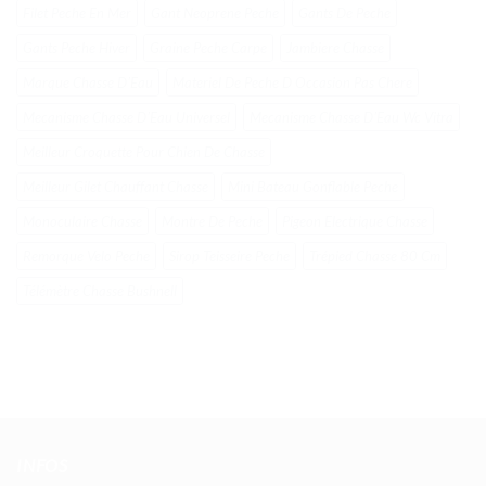
Filet Peche En Mer
Gant Neoprene Peche
Gants De Peche
Gants Peche Hiver
Graine Peche Carpe
Jambiere Chasse
Marque Chasse DʼEau
Materiel De Peche D Occasion Pas Chere
Mecanisme Chasse DʼEau Universel
Mecanisme Chasse DʼEau Wc Vitra
Meilleur Croquette Pour Chien De Chasse
Meilleur Gilet Chauffant Chasse
Mini Bateau Gonflable Peche
Monoculaire Chasse
Montre De Peche
Pigeon Electrique Chasse
Remorque Velo Peche
Sirop Teisseire Peche
Trépied Chasse 80 Cm
Télémètre Chasse Bushnell
INFOS