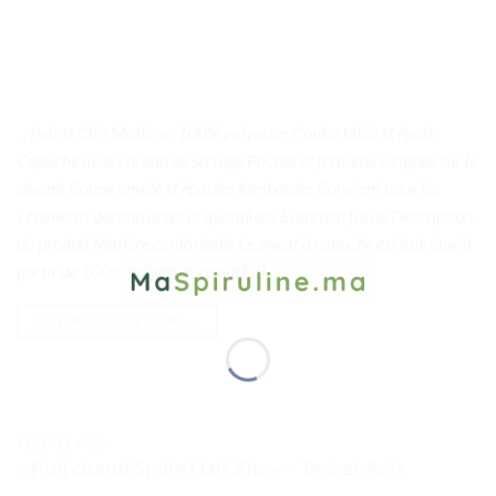
. . Points Clés Matière : 100% polyester Confortable et épais
Capuche avec cordon de serrage Poches et fermeture zippée sur le
devant Coupe ample et épaules tombantes Convient pour les
vêtements décontractés et quotidiens Entretien facile Description
du produit Matière confortable Le sweat à capuche est fabriqué à
partir de 100% polyester, ce qui […]
CONTINUER LA LECTURE
→
TESTS ET AVIS
« Pull chaud Smile Half Zip » – Test et Avis