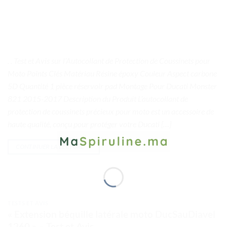
. . Test et Avis sur l’Autocollant de Protection de Coussinets pour
Moto Points Clés Matériau Résine époxy Couleur Aspect carbone
5D Quantité 1 pièce réservoir pad Montage Pour Ducati Monster
821 2015-2017 Description du Produit L’autocollant de
protection de coussinets précieux pour moto est un accessoire de
haute qualité, conçu pour protéger votre Ducati […]
CONTINUER LA LECTURE
→
TESTS ET AVIS
« Extension béquille latérale moto DucSauDiavel
1260 » – Test et Avis