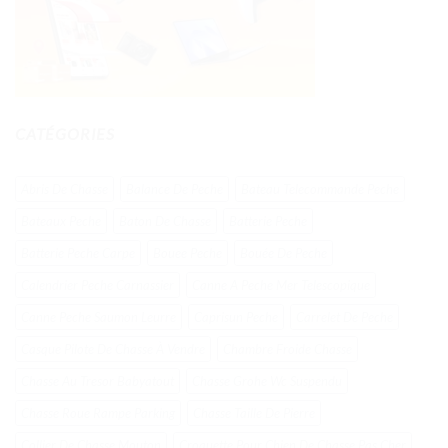
CATÉGORIES
Abris De Chasse
Balance De Peche
Bateau Telecommande Peche
Bateaux Peche
Baton De Chasse
Batterie Peche
Batterie Peche Carpe
Bouee Peche
Bouée De Peche
Calendrier Peche Carnassier
Canne A Peche Mer Telescopique
Canne Peche Saumon Leurre
Caprisun Peche
Carrelet De Peche
Casque Pilote De Chasse À Vendre
Chambre Froide Chasse
Chasse Au Tresor Babyatout
Chasse Grohe Wc Suspendu
Chasse Roue Rampe Parking
Chasse Taille De Pierre
Collier De Chasse Mouton
Croquette Pour Chien De Chasse Pas Cher