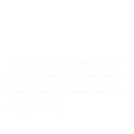
. . Test et avis sur le Protecteur d’écran de groupe de moto Points
Clés Matériau TPU Montage Pour DUCATI Multistrada 950
1200 1200S 1260 1260S 2015-2018 Caractéristiques Découpe
précise, ajustement parfait sur les écrans groupés Protège les
écrans groupés contre les rayures, la poussière, les débris et les
rayons UV Facile à nettoyer et […]
CONTINUER LA LECTURE
→