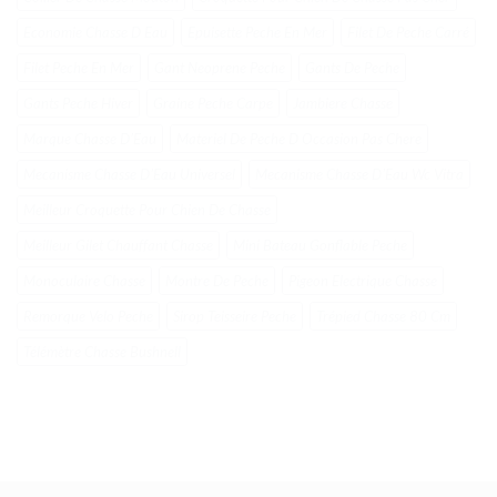
Economie Chasse D Eau
Epuisette Peche En Mer
Filet De Peche Carré
Filet Peche En Mer
Gant Neoprene Peche
Gants De Peche
Gants Peche Hiver
Graine Peche Carpe
Jambiere Chasse
Marque Chasse DʼEau
Materiel De Peche D Occasion Pas Chere
Mecanisme Chasse DʼEau Universel
Mecanisme Chasse DʼEau Wc Vitra
Meilleur Croquette Pour Chien De Chasse
Meilleur Gilet Chauffant Chasse
Mini Bateau Gonflable Peche
Monoculaire Chasse
Montre De Peche
Pigeon Electrique Chasse
Remorque Velo Peche
Sirop Teisseire Peche
Trépied Chasse 80 Cm
Télémètre Chasse Bushnell