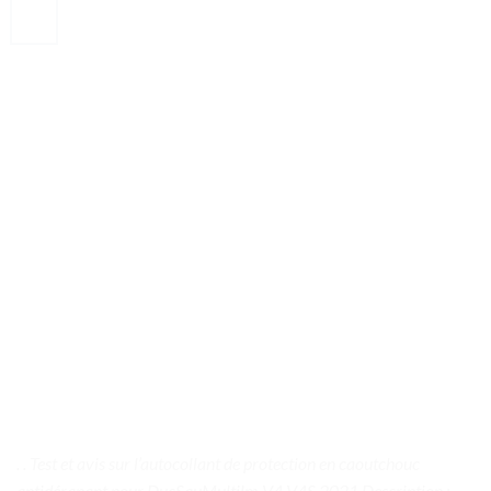
. . Test et avis sur l’autocollant de protection en caoutchouc
antidérapant pour DucSauMultilm V4 V4S 2021 Description :