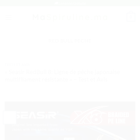
Passer
🚚 Livraison Gratuite
au
0
contenu
RED BULL PECHE
TESTS ET AVIS
« Seasir RedBull 8: Ligne de pêche japonaise
multifilament résistante » – Test et Avis