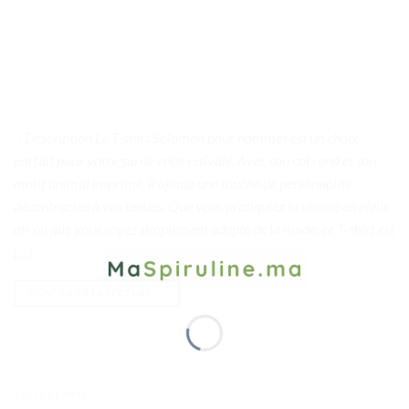
. . Description Le T-shirt Solomon pour hommes est un choix
parfait pour votre garde-robe estivale. Avec son col rond et son
motif animal imprimé, il ajoute une touche de personnalité
décontractée à vos tenues. Que vous pratiquiez la chasse en plein
air ou que vous soyez simplement adepte de la mode, ce T-shirt est
[…]
CONTINUER LA LECTURE
→
TESTS ET AVIS