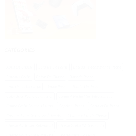
CATÉGORIES
Abris De Chasse
Balance De Peche
Bateau Telecommande Peche
Bateaux Peche
Baton De Chasse
Batterie Peche
Batterie Peche Carpe
Bouee Peche
Bouée De Peche
Calendrier Peche Carnassier
Canne A Peche Mer Telescopique
Canne Peche Saumon Leurre
Caprisun Peche
Carrelet De Peche
Casque Pilote De Chasse À Vendre
Chambre Froide Chasse
Chasse Au Tresor Babyatout
Chasse Grohe Wc Suspendu
Chasse Roue Rampe Parking
Chasse Taille De Pierre