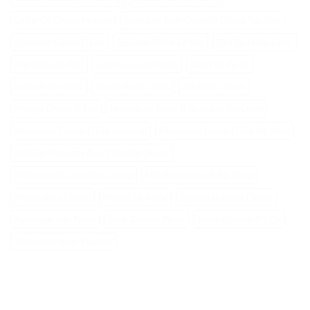
Collier De Chasse Mouton
Croquette Pour Chien De Chasse Pas Cher
Economie Chasse D Eau
Epuisette Peche En Mer
Filet De Peche Carré
Filet Peche En Mer
Gant Neoprene Peche
Gants De Peche
Gants Peche Hiver
Graine Peche Carpe
Jambiere Chasse
Marque Chasse DʼEau
Materiel De Peche D Occasion Pas Chere
Mecanisme Chasse DʼEau Universel
Mecanisme Chasse DʼEau Wc Vitra
Meilleur Croquette Pour Chien De Chasse
Meilleur Gilet Chauffant Chasse
Mini Bateau Gonflable Peche
Monoculaire Chasse
Montre De Peche
Pigeon Electrique Chasse
Remorque Velo Peche
Sirop Teisseire Peche
Trépied Chasse 80 Cm
Télémètre Chasse Bushnell