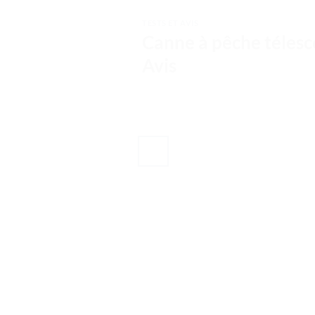
TESTS ET AVIS
Canne à pêche télesco
Avis