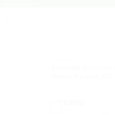
Passer
contact@maspiruline.ma
au
contenu
TESTS ET AVIS
Ensemble de leurres 
Kebari, 6 pièces, #12.