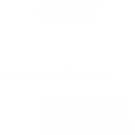
pêche à vos hameçons de pêche, […]
CONTINUER LA LECTURE
→
i pour poissons » – Test et Avis
. . Test et avis sur le Leurre de pêche mini ver
souple crevettes Points Clés Caractéristiques
Informations Quantité 50 pcs/lot Poids 0.3g
Longueur 4cm Matériau Plastique/silicone Type
d’odeur Poisson/crevette Emballage Bouteille en