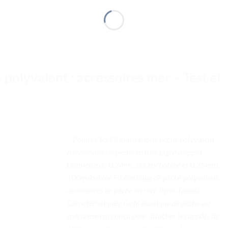
 polyvalent : accessoires mer – Test et
. . Points Clés Fil élastique de pêche polyvalent
Accessoires de pêche en mer Ligne d’appât
Diamètre de 0.2mm, 200m/bobine et 0.25mm,
100m/bobine Fil élastique de pêche polyvalent,
accessoires de pêche en mer, ligne d’appât
Caractéristiques: Ce fil élastique de pêche est
spécialement conçu pour attacher les appâts de