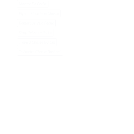
Montre De Peche
Pigeon Electrique Chasse
Remorque Velo Peche
Sirop Teisseire Peche
Trépied Chasse 80 Cm
Télémètre Chasse Bushnell