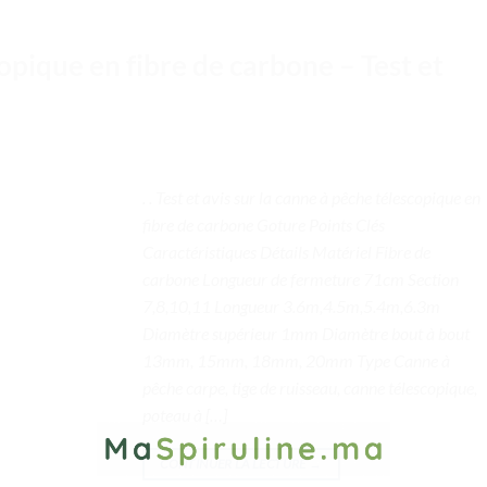
pique en fibre de carbone – Test et
. . Test et avis sur la canne à pêche télescopique en
fibre de carbone Goture Points Clés
Caractéristiques Détails Matériel Fibre de
carbone Longueur de fermeture 71cm Section
7,8,10,11 Longueur 3.6m,4.5m,5.4m,6.3m
Diamètre supérieur 1mm Diamètre bout à bout
13mm, 15mm, 18mm, 20mm Type Canne à
pêche carpe, tige de ruisseau, canne télescopique,
poteau à […]
CONTINUER LA LECTURE
→