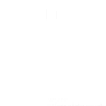
TESTS ET AVIS
« Ligne pêche mouche 