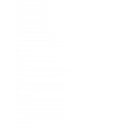
Gants De Peche
Gants Peche Hiver
Graine Peche Carpe
Jambiere Chasse
Marque Chasse DʼEau
Materiel De Peche D Occasion
Pas Chere
Mecanisme Chasse DʼEau
Universel
Mecanisme Chasse DʼEau Wc
Vitra
Meilleur Croquette Pour Chien
De Chasse
Meilleur Gilet Chauffant Chasse
Mini Bateau Gonflable Peche
Monoculaire Chasse