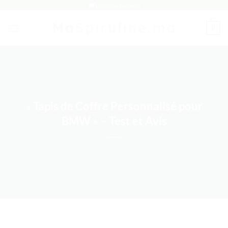
Passer
🚚 Livraison Gratuite
au
0
contenu
« Tapis de Coffre Personnalisé pour
BMW » – Test et Avis