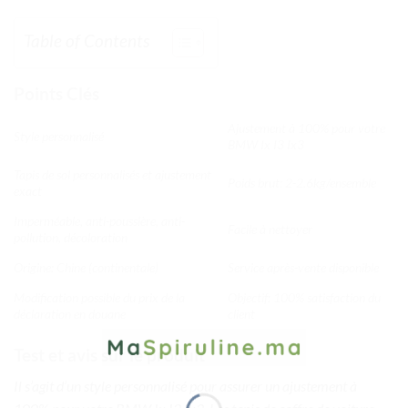
Table of Contents
Points Clés
Ajustement à 100% pour votre
Style personnalisé
BMW Ix I3 Ix3
Tapis de sol personnalisés et ajustement
Poids brut: 2-2.6kg/ensemble
exact
Imperméable, anti-poussière, anti-
Facile à nettoyer
pollution, décoloration
Origine: Chine (continentale)
Service après-vente disponible
Modification possible du prix de la
Objectif: 100% satisfaction du
déclaration en douane
client
Test et avis sur le produit
Il s’agit d’un style personnalisé pour assurer un ajustement à