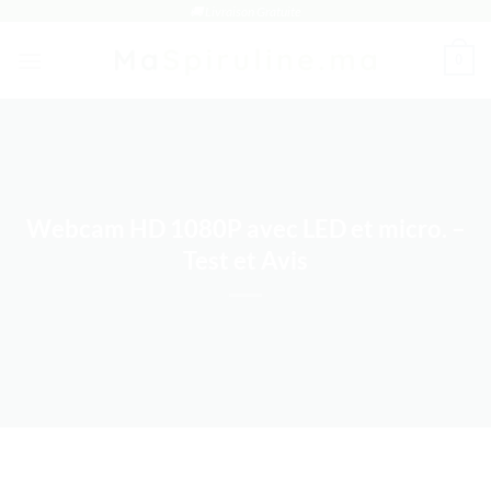
Passer
🚚 Livraison Gratuite
au
0
contenu
Webcam HD 1080P avec LED et micro. –
Test et Avis