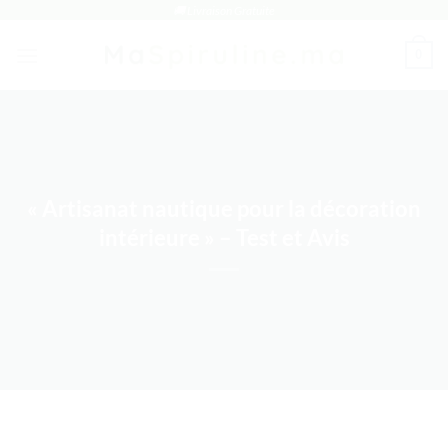
Passer
🚚 Livraison Gratuite
au
0
contenu
« Artisanat nautique pour la décoration
intérieure » – Test et Avis