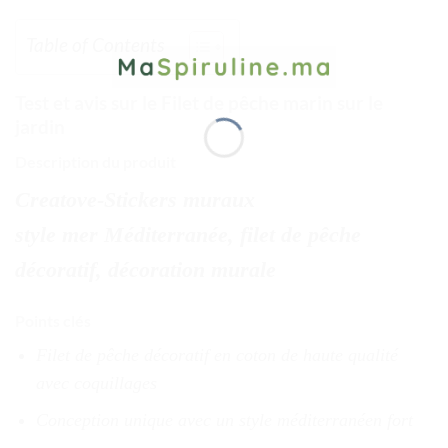
Table of Contents
Test et avis sur le Filet de pêche marin sur le
jardin
Description du produit
Creatove-Stickers muraux
style mer Méditerranée, filet de pêche
décoratif, décoration murale
Points clés
Filet de pêche décoratif en coton de haute qualité
avec coquillages
Conception unique avec un style méditerranéen fort