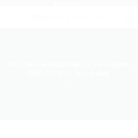
Passer
🚚 Livraison Gratuite
au
0
contenu
Kit universel détartrage TV, carte pilote
DVB-C/T2/T. – Test et Avis