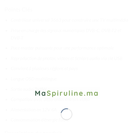
Points Clés
Contrôleur universel 3663 pour construire une TV multimédia
Prise en charge des signaux numériques DVB-C, DVB-T2 et
DVB-T
Puce master puissante pour une performance optimale
Reproduction de photos, vidéos et fichiers audio via clé USB
Convient à plusieurs régions et pays
Langue OSD multilingue
Sortie audio 2x8W
Compatible avec différentes entrées vidéo
Alimentation en 12V 4A
Consommation d’énergie faible
Description du produit