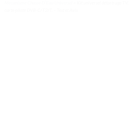
Mecanisme Chasse DʼEau Universel
>
Kit universel détartrage TV,
carte pilote DVB-C/T2/T. – Test et Avis